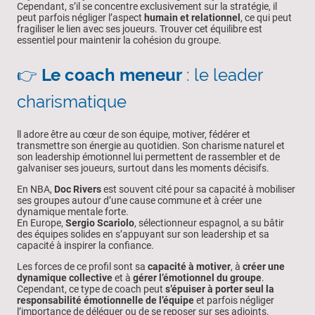
Cependant, s’il se concentre exclusivement sur la stratégie, il
peut parfois négliger l’aspect
humain et relationnel
, ce qui peut
fragiliser le lien avec ses joueurs. Trouver cet équilibre est
essentiel pour maintenir la cohésion du groupe.
👉
Le coach meneur
: le leader
charismatique
ll adore être au cœur de son équipe, motiver, fédérer et
transmettre son énergie au quotidien. Son charisme naturel et
son leadership émotionnel lui permettent de rassembler et de
galvaniser ses joueurs, surtout dans les moments décisifs.
En NBA,
Doc Rivers
est souvent cité pour sa capacité à mobiliser
ses groupes autour d’une cause commune et à créer une
dynamique mentale forte.
En Europe,
Sergio Scariolo
, sélectionneur espagnol, a su bâtir
des équipes solides en s’appuyant sur son leadership et sa
capacité à inspirer la confiance.
Les forces de ce profil sont sa
capacité à motiver
, à
créer une
dynamique collective
et à
gérer l’émotionnel du groupe
.
Cependant, ce type de coach peut
s’épuiser à porter seul la
responsabilité émotionnelle de l’équipe
et parfois négliger
l’importance de déléguer ou de se reposer sur ses adjoints.