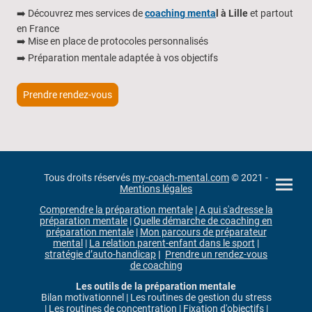
➡️ Découvrez mes services de
coaching menta
l à Lille
et partout
en France
➡️ Mise en place de protocoles personnalisés
➡️ Préparation mentale adaptée à vos objectifs
Prendre rendez-vous
Tous droits réservés
my-coach-mental.com
© 2021 -
Mentions légales
Comprendre la préparation mentale
|
A qui s'adresse la
préparation mentale
|
Quelle démarche de coaching en
préparation mentale
|
Mon parcours de préparateur
mental
|
La relation parent-enfant dans le sport
|
stratégie d’auto-handicap
|
Prendre un rendez-vous
de coaching
Les outils de la préparation mentale
Bilan motivationnel | Les routines de gestion du stress
| Les routines de concentration | Fixation d'objectifs |